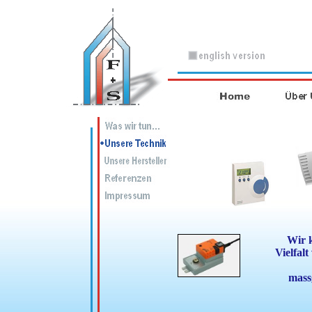
Wir k
Vielfal
mass